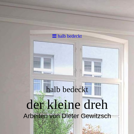
halb bedeckt
halb bedeckt
der kleine dreh
Arbeiten von Dieter Gewitzsch